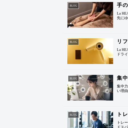
手
BLOG
La 
先に
リ
BLOG
La 
ドライ
集
BLOG
集中
い理
ト
BLOG
トレ
ドス