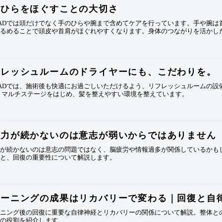
のひらをほぐすことの大切さ
HEADでは頭だけでなく手のひらや腕まで含めてケアを行っています。手や腕
ゆるめることで頭皮や首肩がほぐれやすくなります。身体のつながりを活かし
フレッシュルームのドライヤーにも、こだわりを。
HEADでは、施術後も快適にお過ごしいただけるよう、リフレッシュルームの
 マルチステージをはじめ、髪を整えやすい環境を整えています。
中力が続かないのは意志が弱いからではありません
力が続かないのは意志の問題ではなく、脳疲労や情報過多が関係しているかも
由と、回復の重要性について解説します。
レーニングの成果はリカバリーで変わる｜回復と自
ーニング後の回復に重要な自律神経とリカバリーの関係について解説。整体と
パの役割を紹介します。