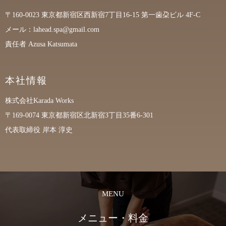
〒160-0023
東京都新宿区西新宿7丁目16-15 第一歯朶ビル 4F-C
メール：lahead.spa@gmail.com
責任者 Azusa Katsumata
本社情報
株式会社Karada Works
〒169-0074
東京都新宿区北新宿3丁目35番6-301
代表取締役 岸本 淳史
MENU
メニュー・料金