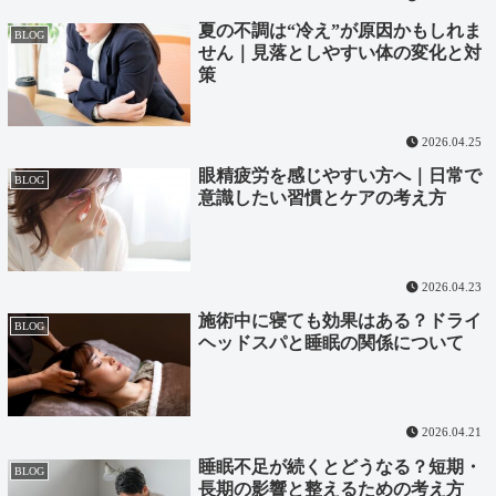
夏の不調は“冷え”が原因かもしれま
BLOG
せん｜見落としやすい体の変化と対
策
2026.04.25
眼精疲労を感じやすい方へ｜日常で
BLOG
意識したい習慣とケアの考え方
2026.04.23
施術中に寝ても効果はある？ドライ
BLOG
ヘッドスパと睡眠の関係について
2026.04.21
睡眠不足が続くとどうなる？短期・
BLOG
長期の影響と整えるための考え方