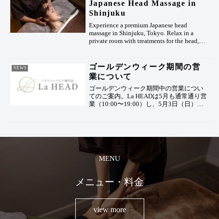
Japanese Head Massage in
Shinjuku
Experience a premium Japanese head
massage in Shinjuku, Tokyo. Relax in a
private room with treatments for the head,
neck, shoulders, and arms. Perfect for
travelers recovering from flights, sightseeing,
and shopping. Reservations available by
ゴールデンウィーク期間の営
NEWS
email.
業について
ゴールデンウィーク期間中の営業につい
てのご案内。La HEADは5月も通常通り営
業（10:00〜19:00）し、5月3日（日）の
み定休日となります。連休中のご予約は
お早めがおすすめです。
MENU
メニュー・料金
view more