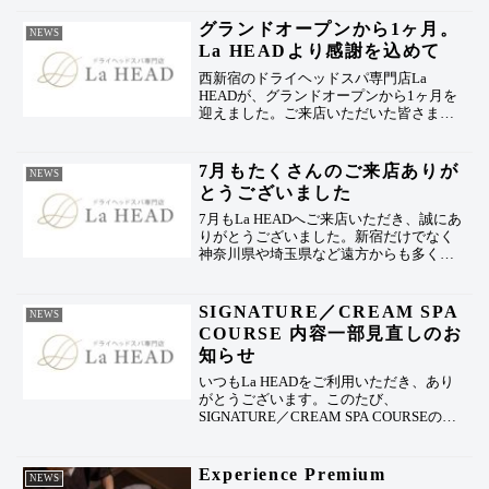
ております。
グランドオープンから1ヶ月。
NEWS
La HEADより感謝を込めて
西新宿のドライヘッドスパ専門店La
HEADが、グランドオープンから1ヶ月を
迎えました。ご来店いただいた皆さまへ
の感謝と、La HEADが大切にしている空
間づくり・これからの想いについて綴っ
ています。
7月もたくさんのご来店ありが
NEWS
とうございました
7月もLa HEADへご来店いただき、誠にあ
りがとうございました。新宿だけでなく
神奈川県や埼玉県など遠方からも多くの
お客様にお越しいただきました。8月も
頭・首・肩の疲れを癒やすドライヘッド
スパで、心からリラックスできる時間を
SIGNATURE／CREAM SPA
NEWS
ご提供いたします。
COURSE 内容一部見直しのお
知らせ
いつもLa HEADをご利用いただき、あり
がとうございます。このたび、
SIGNATURE／CREAM SPA COURSEの内
容を一部見直しいたしました。施術後も
ゆったりとお過ごしいただけるよう、
SIGNATURE／CREAM SPA CO...
Experience Premium
NEWS