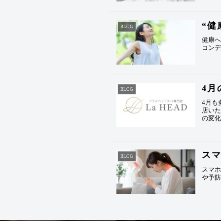
“健
BLOG
健康へ
コン
4月
BLOG
4月
店いた
の変化
ス
BLOG
スマ
や予