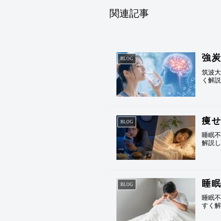
関連記事
強
BLOG
筑波
く解
痩
BLOG
睡眠
解説
睡
BLOG
睡眠
すく