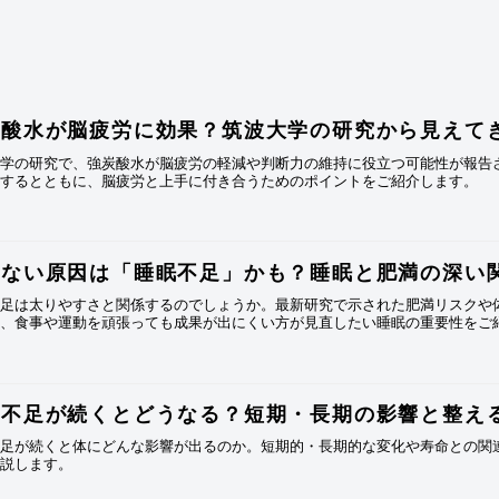
炭酸水が脳疲労に効果？筑波大学の研究から見えて
大学の研究で、強炭酸水が脳疲労の軽減や判断力の維持に役立つ可能性が報告
説するとともに、脳疲労と上手に付き合うためのポイントをご紹介します。
せない原因は「睡眠不足」かも？睡眠と肥満の深い
不足は太りやすさと関係するのでしょうか。最新研究で示された肥満リスクや
し、食事や運動を頑張っても成果が出にくい方が見直したい睡眠の重要性をご
眠不足が続くとどうなる？短期・長期の影響と整え
不足が続くと体にどんな影響が出るのか。短期的・長期的な変化や寿命との関
解説します。