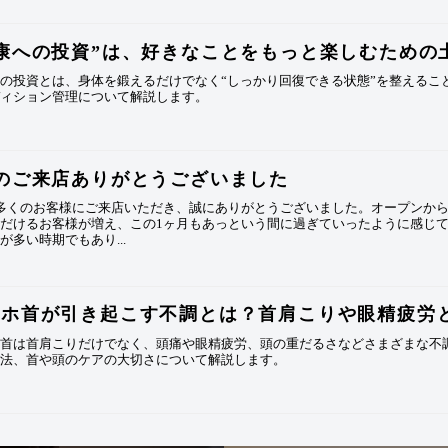
康への投資”は、好きなことをもっと楽しむための
の投資とは、身体を鍛えるだけでなく“しっかり回復できる状態”を整えるこ
ディション管理について解説します。
のご来店ありがとうございました
も多くのお客様にご来店いただき、誠にありがとうございました。オープンか
だけるお客様が増え、この1ヶ月もあっという間に過ぎていったように感じて
が多い時期でもあり...
マホ首が引き起こす不調とは？首肩こりや眼精疲労
ホ首は首肩こりだけでなく、頭痛や眼精疲労、頭の重だるさなどさまざまな不
防法、首や頭のケアの大切さについて解説します。