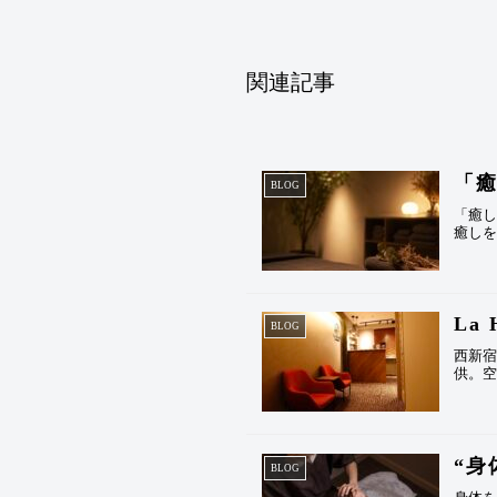
関連記事
「
BLOG
「癒
癒し
La
BLOG
西新宿
供。
“身
BLOG