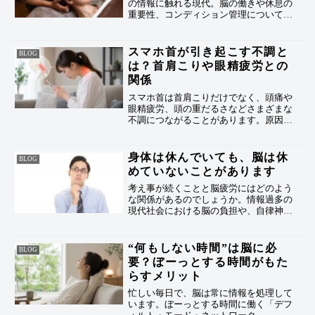
の情報に触れる現代。脳の働きや休息の
重要性、コンディション管理について考
えてみましょう。
スマホ首が引き起こす不調と
BLOG
は？首肩こりや眼精疲労との
関係
スマホ首は首肩こりだけでなく、頭痛や
眼精疲労、頭の重だるさなどさまざまな
不調につながることがあります。原因や
予防法、首や頭のケアの大切さについて
解説します。
身体は休んでいても、脳は休
BLOG
めていないことがあります
考え事が続くことと脳疲労にはどのよう
な関係があるのでしょうか。情報過多の
現代社会における脳の負担や、自律神経
との関係について解説します。
“何もしない時間”は脳に必
BLOG
要？ぼーっとする時間がもた
らすメリット
忙しい毎日で、脳は常に情報を処理して
います。ぼーっとする時間に働く「デフ