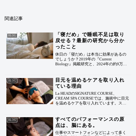
関連記事
「寝だめ」で睡眠不足は取り
BLOG
戻せる？最新の研究から分か
ったこと
休日の「寝だめ」は本当に効果があるの
でしょうか？2019年の『Current
Biology』掲載研究と、2024年の約9万人
を対象とした最新研究をもとに、寝だめ
の効果と限界、疲れを溜めにくい睡眠習
慣について分かりやすく解説します。
目元を温めるケアを取り入れ
BLOG
ている理由
La HEADのSIGNATURE COURSE、
CREAM SPA COURSEでは、施術中に目元
を温めるケアを取り入れています。スマ
ートフォンやパソコンで疲れやすい目元
をやさしく温めることで、より深くリラ
ックスしやすい状態へ整えていきます。
すべてのパフォーマンスの原
BLOG
点は、脳にある。
仕事やスマートフォンなどによって多く